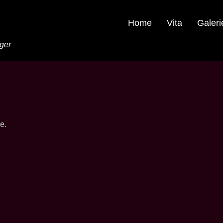
Home
Vita
Galeri
nger
e.