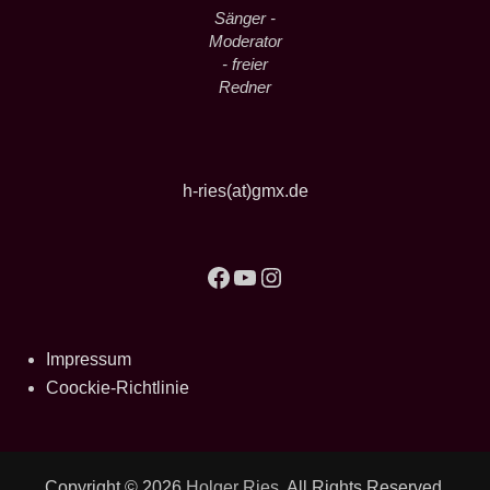
Sänger -
Moderator
- freier
Redner
h-ries(at)gmx.de
Facebook
YouTube
Instagram
Impressum
Coockie-Richtlinie
Copyright © 2026
Holger Ries
. All Rights Reserved.