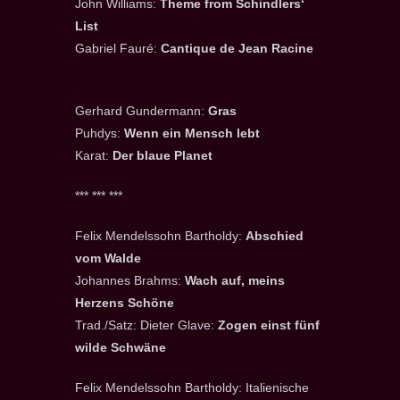
John Williams:
Theme from Schindlers‘
List
Gabriel Fauré:
Cantique de Jean Racine
Gerhard Gundermann:
Gras
Puhdys:
Wenn ein Mensch lebt
Karat:
Der blaue Planet
*** *** ***
Felix Mendelssohn Bartholdy:
Abschied
vom Walde
Johannes Brahms:
Wach auf, meins
Herzens Schöne
Trad./Satz: Dieter Glave:
Zogen einst fünf
wilde Schwäne
Felix Mendelssohn Bartholdy: Italienische