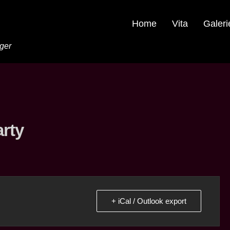
Home
Vita
Galeri
nger
arty
+ iCal / Outlook export