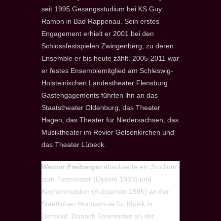
seit 1995 Gesangsstudium bei KS Guy
Ramon in Bad Rappenau. Sein erstes
Engagement erhielt er 2001 bei den
Schlossfestspielen Zwingenberg, zu deren
Ensemble er bis heute zählt. 2005-2011 war
er festes Ensemblemitglied am Schleswig-
Holsteinischen Landestheater Flensburg.
Gastengagements führten ihn an das
Staatstheater Oldenburg, das Theater
Hagen, das Theater für Niedersachsen, das
Musiktheater im Revier Gelsenkirchen und
das Theater Lübeck.
Werner Freiberger
absolvierte ein Studium
zum Tonmeister (Diplom 1983) und
Kirchenmusiker (A-Examen 1985) an der
Staatlichen Hochschule für Musik in
Detmold. Danach Tonmeister an der