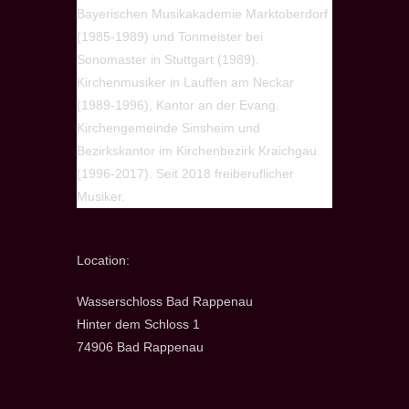
Bayerischen Musikakademie Marktoberdorf
(1985-1989) und Tonmeister bei
Sonomaster in Stuttgart (1989).
Kirchenmusiker in Lauffen am Neckar
(1989-1996), Kantor an der Evang.
Kirchengemeinde Sinsheim und
Bezirkskantor im Kirchenbezirk Kraichgau
(1996-2017). Seit 2018 freiberuflicher
Musiker.
Location:
Wasserschloss Bad Rappenau
Hinter dem Schloss 1
74906 Bad Rappenau